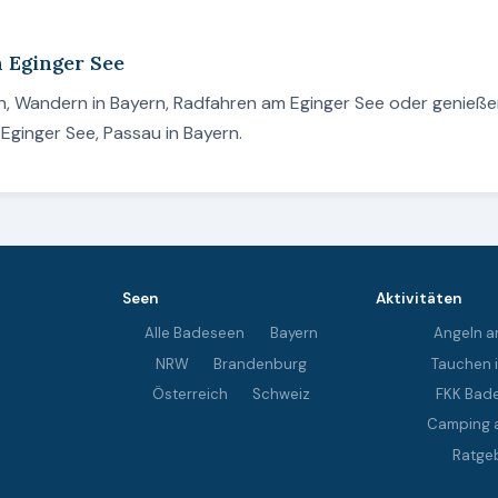
m Eginger See
en, Wandern in Bayern, Radfahren am Eginger See oder genieße
Eginger See, Passau in Bayern.
Seen
Aktivitäten
Alle Badeseen
Bayern
Angeln a
NRW
Brandenburg
Tauchen 
Österreich
Schweiz
FKK Bad
Camping 
Ratge