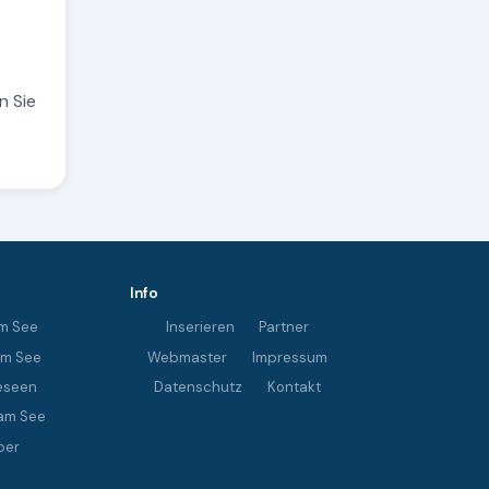
n Sie
Info
m See
Inserieren
Partner
im See
Webmaster
Impressum
eseen
Datenschutz
Kontakt
am See
ber