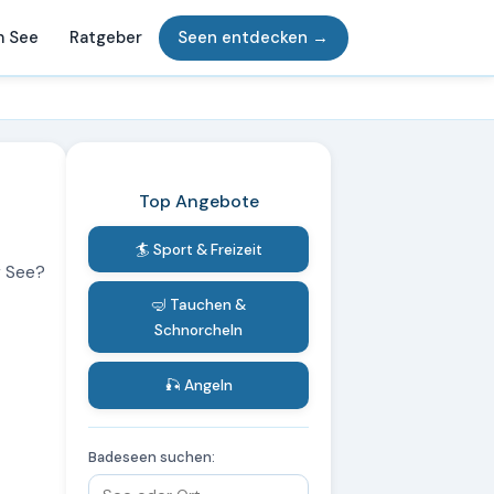
m See
Ratgeber
Seen entdecken →
Top Angebote
🏄 Sport & Freizeit
r See?
🤿 Tauchen &
Schnorcheln
🎣 Angeln
Badeseen suchen: