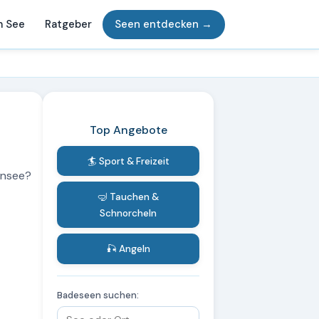
m See
Ratgeber
Seen entdecken →
Top Angebote
🏄 Sport & Freizeit
ensee?
🤿 Tauchen &
Schnorcheln
🎣 Angeln
Badeseen suchen: