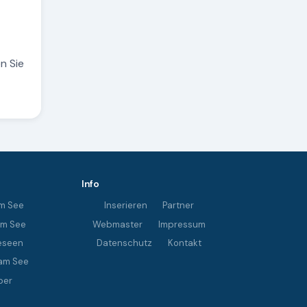
n Sie
Info
m See
Inserieren
Partner
im See
Webmaster
Impressum
eseen
Datenschutz
Kontakt
am See
ber