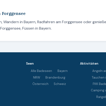
m Forggensee
n, Wandern in Bayern, Radfahren am Forggensee oder genieße
Forggensee, Füssen in Bayern.
Seen
Aktivitäten
Alle Badeseen
Bayern
Angeln a
NRW
Brandenburg
Tauchen 
Österreich
Schweiz
FKK Bad
Camping 
Ratge