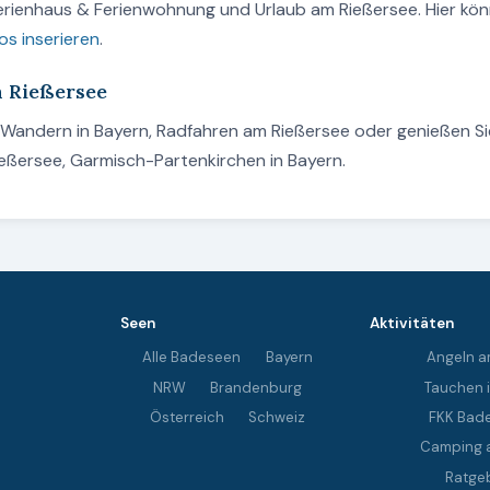
Ferienhaus & Ferienwohnung und Urlaub am Rießersee. Hier kö
os inserieren
.
m Rießersee
, Wandern in Bayern, Radfahren am Rießersee oder genießen Si
eßersee, Garmisch-Partenkirchen in Bayern.
Seen
Aktivitäten
Alle Badeseen
Bayern
Angeln a
NRW
Brandenburg
Tauchen 
Österreich
Schweiz
FKK Bad
Camping 
Ratge