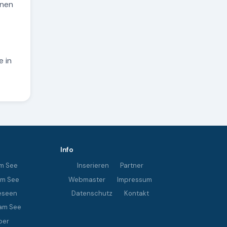
nnen
e in
Info
m See
Inserieren
Partner
im See
Webmaster
Impressum
eseen
Datenschutz
Kontakt
am See
ber