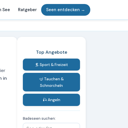
m See
Ratgeber
Seen entdecken →
Top Angebote
🏄 Sport & Freizeit
ier
 in
🤿 Tauchen &
Schnorcheln
🎣 Angeln
Badeseen suchen: