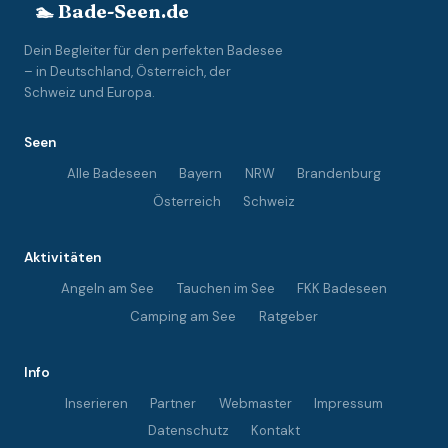
🏊 Bade-Seen.de
Dein Begleiter für den perfekten Badesee
– in Deutschland, Österreich, der
Schweiz und Europa.
Seen
Alle Badeseen
Bayern
NRW
Brandenburg
Österreich
Schweiz
Aktivitäten
Angeln am See
Tauchen im See
FKK Badeseen
Camping am See
Ratgeber
Info
Inserieren
Partner
Webmaster
Impressum
Datenschutz
Kontakt