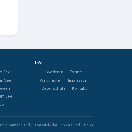
Info
m See
Inserieren
Partner
im See
Webmaster
Impressum
eseen
Datenschutz
Kontakt
am See
ber
 in Deutschland, Österreich, der Schweiz und Europa