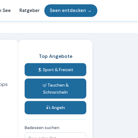
m See
Ratgeber
Seen entdecken →
Top Angebote
🏄 Sport & Freizeit
ipps
🤿 Tauchen &
Schnorcheln
🎣 Angeln
Badeseen suchen: