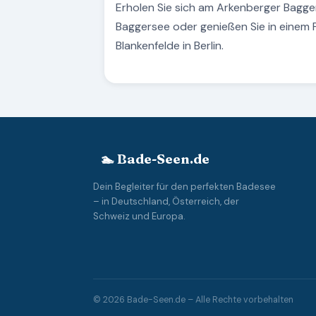
Erholen Sie sich am Arkenberger Bagge
Baggersee oder genießen Sie in einem 
Blankenfelde in Berlin.
🏊 Bade-Seen.de
Dein Begleiter für den perfekten Badesee
– in Deutschland, Österreich, der
Schweiz und Europa.
© 2026 Bade-Seen.de – Alle Rechte vorbehalten