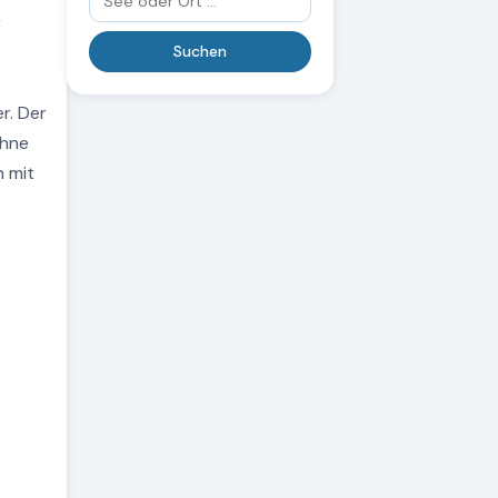
r
r. Der
ohne
n mit