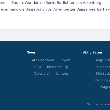
rsee - Baden, Wandern in Berlin, Radfahren am Arkenberger
Ferienhaus die Umgebung von Arkenberger Baggersee, Berlin -
Seen
Aktivitäten
Alle Badeseen
Bayern
Angeln a
NRW
Brandenburg
Tauchen 
Österreich
Schweiz
FKK Bad
Camping 
Ratge
Schöne Badeseen