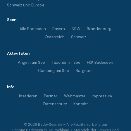
Schweiz und Europa.
Seen
Alle Badeseen
Bayern
NRW
Brandenburg
Österreich
Schweiz
Aktivitäten
Angeln am See
Tauchen im See
FKK Badeseen
Camping am See
Ratgeber
Info
Inserieren
Partner
Webmaster
Impressum
Datenschutz
Kontakt
© 2026 Bade-Seen.de – Alle Rechte vorbehalten
Schöne Badeseen in Deutschland, Österreich, der Schweiz und