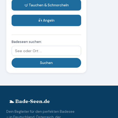
🤿 Tauchen & Schnorcheln
🎣 Angeln
Badeseen suchen:
🏊 Bade-Seen.de
Dein Begleiter für den perfekten Badesee
– in Deutschland, Österreich, der