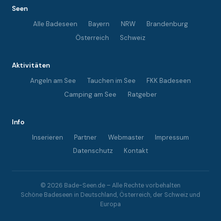
Seen
Alle Badeseen
Bayern
NRW
Brandenburg
Österreich
Schweiz
Aktivitäten
Angeln am See
Tauchen im See
FKK Badeseen
Camping am See
Ratgeber
Info
Inserieren
Partner
Webmaster
Impressum
Datenschutz
Kontakt
© 2026 Bade-Seen.de – Alle Rechte vorbehalten
Schöne Badeseen in Deutschland, Österreich, der Schweiz und
Europa