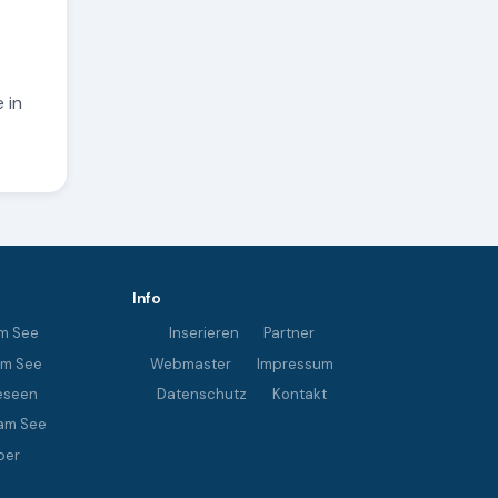
 in
Info
m See
Inserieren
Partner
im See
Webmaster
Impressum
eseen
Datenschutz
Kontakt
am See
ber