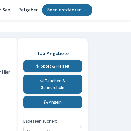
m See
Ratgeber
Seen entdecken →
Top Angebote
🏄 Sport & Freizeit
 Hier
🤿 Tauchen &
Schnorcheln
🎣 Angeln
Badeseen suchen: