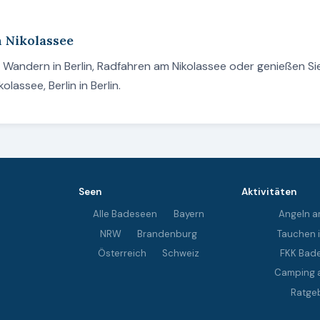
m Nikolassee
, Wandern in Berlin, Radfahren am Nikolassee oder genießen Sie
assee, Berlin in Berlin.
Seen
Aktivitäten
Alle Badeseen
Bayern
Angeln a
NRW
Brandenburg
Tauchen 
Österreich
Schweiz
FKK Bad
Camping 
Ratge