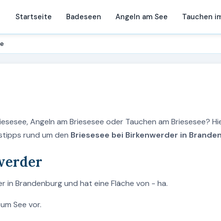
Startseite
Badeseen
Angeln am See
Tauchen i
ee
riesesee, Angeln am Briesesee oder Tauchen am Briesesee? Hi
ngstipps rund um den
Briesesee bei Birkenwerder in Brande
nwerder
er in Brandenburg und hat eine Fläche von - ha.
zum See vor.