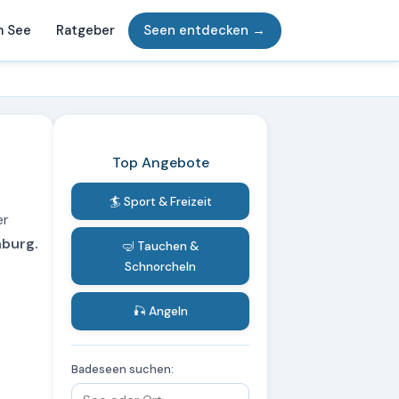
m See
Ratgeber
Seen entdecken →
Top Angebote
🏄 Sport & Freizeit
er
nburg.
🤿 Tauchen &
Schnorcheln
🎣 Angeln
Badeseen suchen: