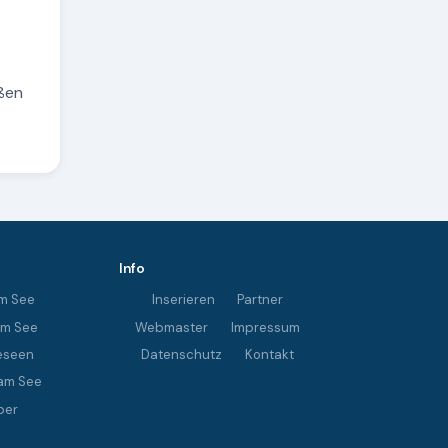
eßen
Info
m See
Inserieren
Partner
im See
Webmaster
Impressum
eseen
Datenschutz
Kontakt
am See
ber