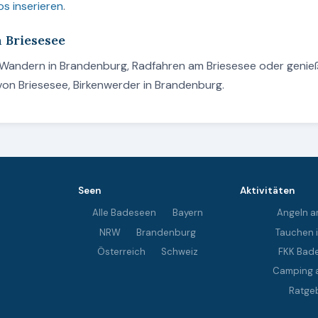
os inserieren
.
m Briesesee
, Wandern in Brandenburg, Radfahren am Briesesee oder geni
von Briesesee, Birkenwerder in Brandenburg.
Seen
Aktivitäten
Alle Badeseen
Bayern
Angeln a
NRW
Brandenburg
Tauchen 
Österreich
Schweiz
FKK Bad
Camping 
Ratge