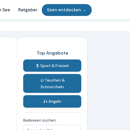
m See
Ratgeber
Seen entdecken →
Top Angebote
🏄 Sport & Freizeit
🤿 Tauchen &
Schnorcheln
🎣 Angeln
Badeseen suchen: