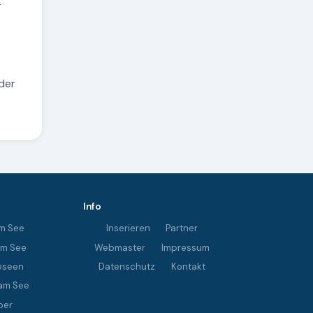
r
der
Info
m See
Inserieren
Partner
im See
Webmaster
Impressum
eseen
Datenschutz
Kontakt
am See
ber