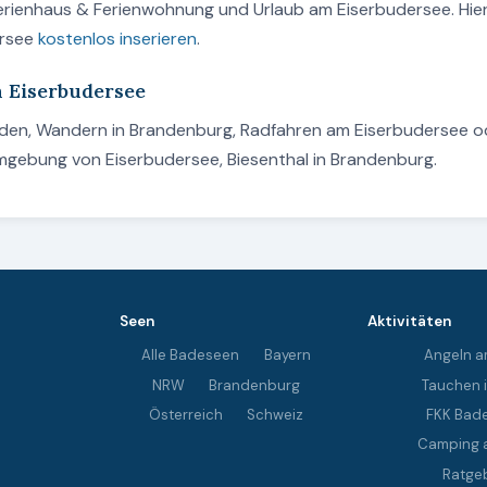
Ferienhaus & Ferienwohnung und Urlaub am Eiserbudersee. Hie
ersee
kostenlos inserieren
.
m Eiserbudersee
Baden, Wandern in Brandenburg, Radfahren am Eiserbudersee o
Umgebung von Eiserbudersee, Biesenthal in Brandenburg.
Seen
Aktivitäten
Alle Badeseen
Bayern
Angeln a
NRW
Brandenburg
Tauchen 
Österreich
Schweiz
FKK Bad
Camping 
Ratge