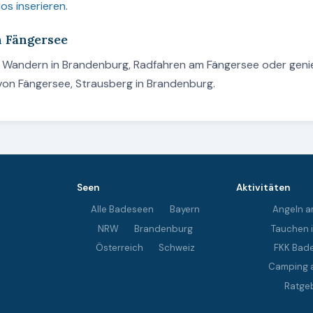
os inserieren
.
m Fängersee
n, Wandern in Brandenburg, Radfahren am Fängersee oder gen
von Fängersee, Strausberg in Brandenburg.
Seen
Aktivitäten
Alle Badeseen
Bayern
Angeln a
NRW
Brandenburg
Tauchen 
Österreich
Schweiz
FKK Bad
Camping 
Ratge