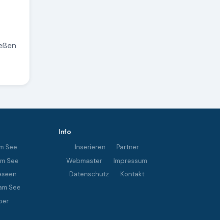
ießen
Info
m See
Inserieren
Partner
im See
Webmaster
Impressum
eseen
Datenschutz
Kontakt
am See
ber