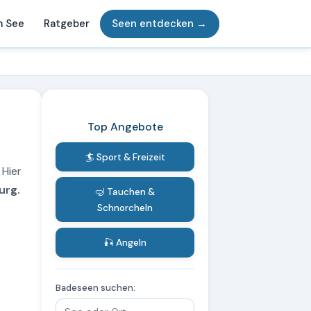
m See
Ratgeber
Seen entdecken →
Top Angebote
🏄 Sport & Freizeit
 Hier
urg.
🤿 Tauchen &
Schnorcheln
🎣 Angeln
Badeseen suchen: