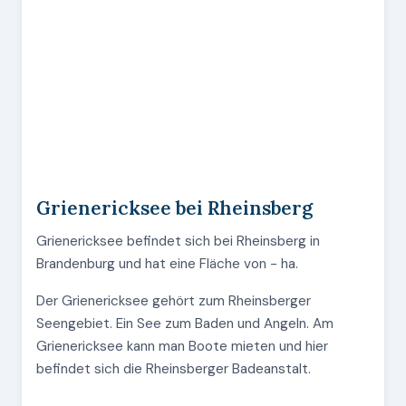
Grienericksee bei Rheinsberg
Grienericksee befindet sich bei Rheinsberg in
Brandenburg und hat eine Fläche von - ha.
Der Grienericksee gehört zum Rheinsberger
Seengebiet. Ein See zum Baden und Angeln. Am
Grienericksee kann man Boote mieten und hier
befindet sich die Rheinsberger Badeanstalt.