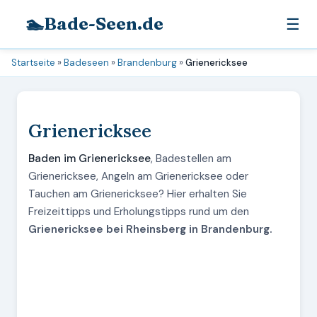
🏊
Bade-Seen.de
☰
Startseite
»
Badeseen
»
Brandenburg
»
Grienericksee
Grienericksee
Baden im Grienericksee
, Badestellen am
Grienericksee, Angeln am Grienericksee oder
Tauchen am Grienericksee? Hier erhalten Sie
Freizeittipps und Erholungstipps rund um den
Grienericksee bei Rheinsberg in Brandenburg.