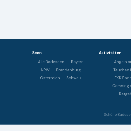
Seen
Aktivitäten
Alle Badeseen
Bayern
Angeln a
NRW
Brandenburg
Tauchen 
Österreich
Schweiz
FKK Bad
Camping 
Ratge
Schöne Badeseen