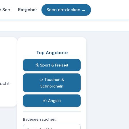
m See
Ratgeber
Seen entdecken →
Top Angebote
🏄 Sport & Freizeit
🤿 Tauchen &
sucht
Schnorcheln
🎣 Angeln
Badeseen suchen: