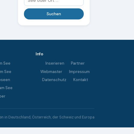
Info
m See
Inserieren
Partner
im See
Webmaster
Impressum
eseen
Datenschutz
Kontakt
am See
ber
 in Deutschland, Österreich, der Schweiz und Europa