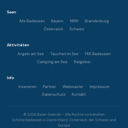
Seen
Alle Badeseen
Bayern
NRW
Brandenburg
Österreich
Schweiz
Aktivitäten
Angeln am See
Tauchen im See
FKK Badeseen
Camping am See
Ratgeber
Info
Inserieren
Partner
Webmaster
Impressum
Datenschutz
Kontakt
© 2026 Bade-Seen.de – Alle Rechte vorbehalten
Schöne Badeseen in Deutschland, Österreich, der Schweiz und
Europa