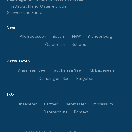
Dein Begleiter für den perfekten Badesee
– in Deutschland, Österreich, der
Schweiz und Europa.
Seen
Alle Badeseen
Bayern
NRW
Brandenburg
Österreich
Schweiz
Aktivitäten
Angeln am See
Tauchen im See
FKK Badeseen
Camping am See
Ratgeber
Info
Inserieren
Partner
Webmaster
Impressum
Datenschutz
Kontakt