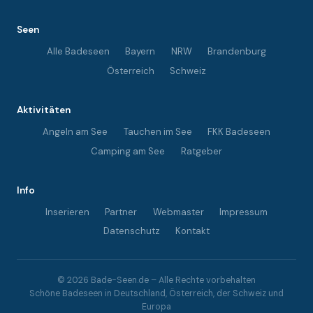
Seen
Alle Badeseen
Bayern
NRW
Brandenburg
Österreich
Schweiz
Aktivitäten
Angeln am See
Tauchen im See
FKK Badeseen
Camping am See
Ratgeber
Info
Inserieren
Partner
Webmaster
Impressum
Datenschutz
Kontakt
© 2026 Bade-Seen.de – Alle Rechte vorbehalten
Schöne Badeseen in Deutschland, Österreich, der Schweiz und
Europa