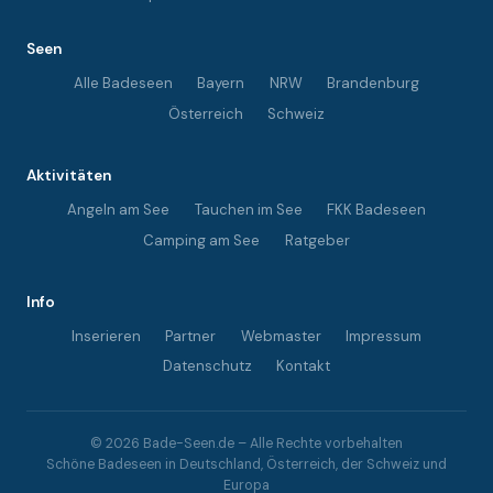
Seen
Alle Badeseen
Bayern
NRW
Brandenburg
Österreich
Schweiz
Aktivitäten
Angeln am See
Tauchen im See
FKK Badeseen
Camping am See
Ratgeber
Info
Inserieren
Partner
Webmaster
Impressum
Datenschutz
Kontakt
© 2026 Bade-Seen.de – Alle Rechte vorbehalten
Schöne Badeseen in Deutschland, Österreich, der Schweiz und
Europa