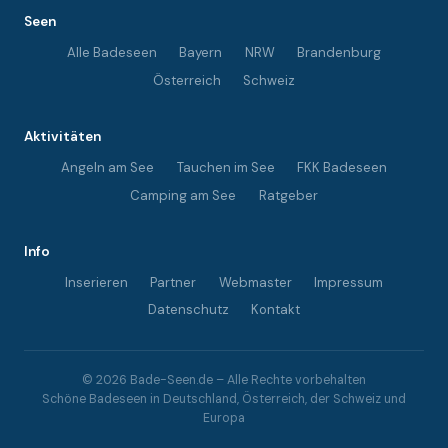
Seen
Alle Badeseen
Bayern
NRW
Brandenburg
Österreich
Schweiz
Aktivitäten
Angeln am See
Tauchen im See
FKK Badeseen
Camping am See
Ratgeber
Info
Inserieren
Partner
Webmaster
Impressum
Datenschutz
Kontakt
© 2026 Bade-Seen.de – Alle Rechte vorbehalten
Schöne Badeseen in Deutschland, Österreich, der Schweiz und
Europa