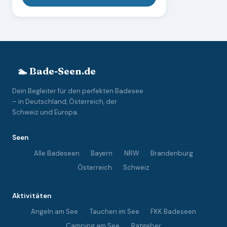
🏊 Bade-Seen.de
Dein Begleiter für den perfekten Badesee
– in Deutschland, Österreich, der
Schweiz und Europa.
Seen
Alle Badeseen
Bayern
NRW
Brandenburg
Österreich
Schweiz
Aktivitäten
Angeln am See
Tauchen im See
FKK Badeseen
Camping am See
Ratgeber