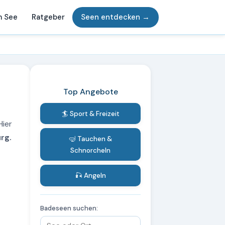
m See
Ratgeber
Seen entdecken →
Top Angebote
🏄 Sport & Freizeit
Hier
rg.
🤿 Tauchen &
Schnorcheln
🎣 Angeln
Badeseen suchen: