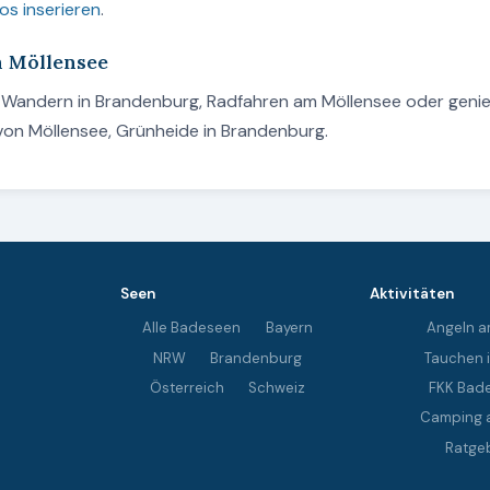
os inserieren
.
m Möllensee
n, Wandern in Brandenburg, Radfahren am Möllensee oder geni
von Möllensee, Grünheide in Brandenburg.
Seen
Aktivitäten
Alle Badeseen
Bayern
Angeln a
NRW
Brandenburg
Tauchen 
Österreich
Schweiz
FKK Bad
Camping 
Ratge