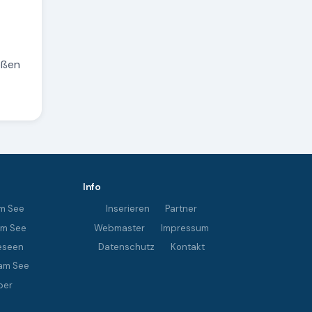
eßen
Info
m See
Inserieren
Partner
im See
Webmaster
Impressum
eseen
Datenschutz
Kontakt
am See
ber