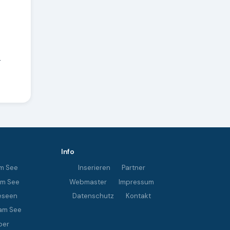
r
Info
m See
Inserieren
Partner
im See
Webmaster
Impressum
eseen
Datenschutz
Kontakt
am See
ber