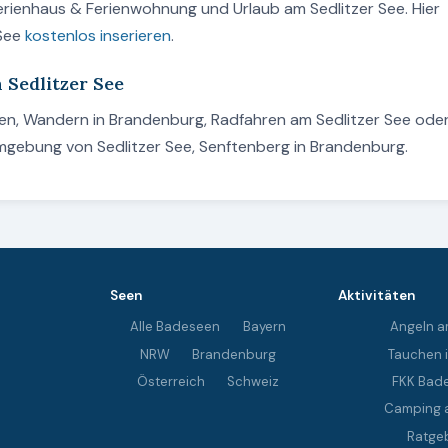
erienhaus & Ferienwohnung und Urlaub am Sedlitzer See. Hier
 See
kostenlos inserieren
.
 Sedlitzer See
aden, Wandern in Brandenburg, Radfahren am Sedlitzer See ode
Umgebung von Sedlitzer See, Senftenberg in Brandenburg.
Seen
Aktivitäten
Alle Badeseen
Bayern
Angeln a
NRW
Brandenburg
Tauchen 
Österreich
Schweiz
FKK Bad
Camping 
Ratge