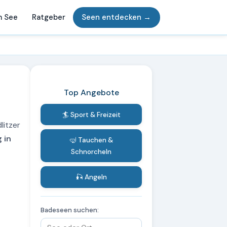
m See
Ratgeber
Seen entdecken →
Top Angebote
🏄 Sport & Freizeit
litzer
 in
🤿 Tauchen &
Schnorcheln
🎣 Angeln
Badeseen suchen: