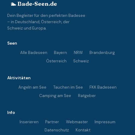
🏊 Bade-Seen.de
Dein Begleiter für den perfekten Badesee
– in Deutschland, Österreich, der
Schweiz und Europa.
Seen
Alle Badeseen
Bayern
NRW
Brandenburg
Österreich
Schweiz
Aktivitäten
Angeln am See
Tauchen im See
FKK Badeseen
Camping am See
Ratgeber
Info
Inserieren
Partner
Webmaster
Impressum
Datenschutz
Kontakt