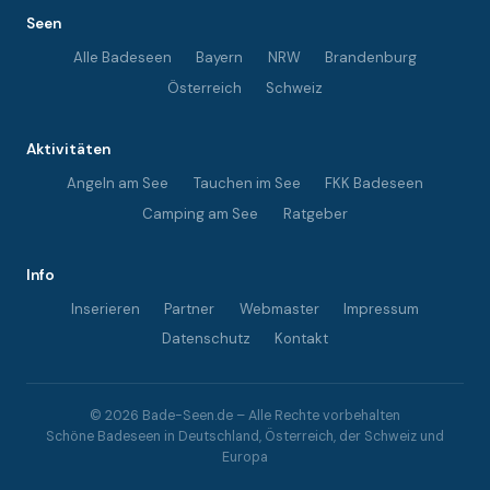
Seen
Alle Badeseen
Bayern
NRW
Brandenburg
Österreich
Schweiz
Aktivitäten
Angeln am See
Tauchen im See
FKK Badeseen
Camping am See
Ratgeber
Info
Inserieren
Partner
Webmaster
Impressum
Datenschutz
Kontakt
© 2026 Bade-Seen.de – Alle Rechte vorbehalten
Schöne Badeseen in Deutschland, Österreich, der Schweiz und
Europa