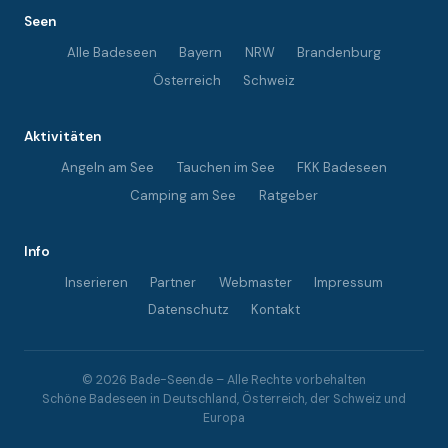
Seen
Alle Badeseen
Bayern
NRW
Brandenburg
Österreich
Schweiz
Aktivitäten
Angeln am See
Tauchen im See
FKK Badeseen
Camping am See
Ratgeber
Info
Inserieren
Partner
Webmaster
Impressum
Datenschutz
Kontakt
© 2026 Bade-Seen.de – Alle Rechte vorbehalten
Schöne Badeseen in Deutschland, Österreich, der Schweiz und
Europa