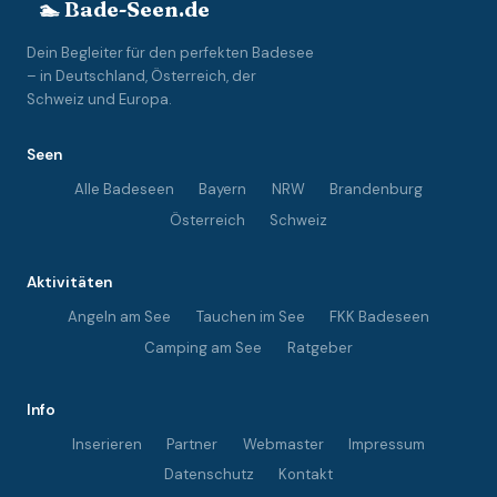
🏊 Bade-Seen.de
Dein Begleiter für den perfekten Badesee
– in Deutschland, Österreich, der
Schweiz und Europa.
Seen
Alle Badeseen
Bayern
NRW
Brandenburg
Österreich
Schweiz
Aktivitäten
Angeln am See
Tauchen im See
FKK Badeseen
Camping am See
Ratgeber
Info
Inserieren
Partner
Webmaster
Impressum
Datenschutz
Kontakt