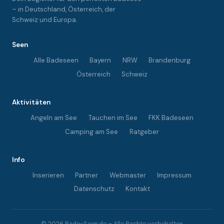
– in Deutschland, Österreich, der
Schweiz und Europa.
Seen
Alle Badeseen
Bayern
NRW
Brandenburg
Österreich
Schweiz
Aktivitäten
Angeln am See
Tauchen im See
FKK Badeseen
Camping am See
Ratgeber
Info
Inserieren
Partner
Webmaster
Impressum
Datenschutz
Kontakt