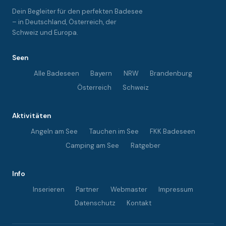
Dein Begleiter für den perfekten Badesee
– in Deutschland, Österreich, der
Schweiz und Europa.
Seen
Alle Badeseen
Bayern
NRW
Brandenburg
Österreich
Schweiz
Aktivitäten
Angeln am See
Tauchen im See
FKK Badeseen
Camping am See
Ratgeber
Info
Inserieren
Partner
Webmaster
Impressum
Datenschutz
Kontakt