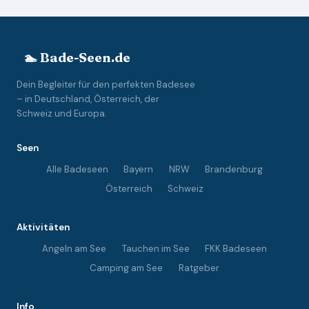
🏊 Bade-Seen.de
Dein Begleiter für den perfekten Badesee
– in Deutschland, Österreich, der
Schweiz und Europa.
Seen
Alle Badeseen
Bayern
NRW
Brandenburg
Österreich
Schweiz
Aktivitäten
Angeln am See
Tauchen im See
FKK Badeseen
Camping am See
Ratgeber
Info