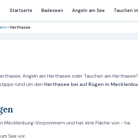
Startseite
Badeseen
Angeln am See
Tauchen i
ern
»
Herthasee
 Herthasee, Angeln am Herthasee oder Tauchen am Herthasee?
ngstipps rund um den
Herthasee bei auf Rügen in Mecklenbu
ügen
 in Mecklenburg-Vorpommern und hat eine Fläche von - ha.
zum See vor.