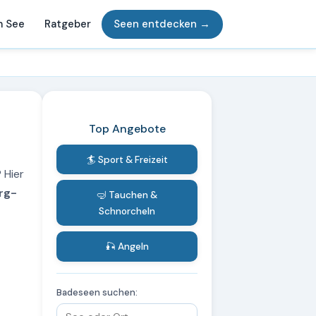
m See
Ratgeber
Seen entdecken →
Top Angebote
🏄 Sport & Freizeit
 Hier
rg-
🤿 Tauchen &
Schnorcheln
🎣 Angeln
Badeseen suchen: