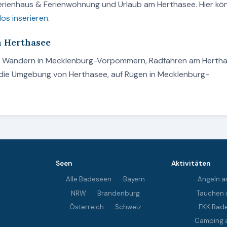
Ferienhaus & Ferienwohnung und Urlaub am Herthasee. Hier kö
los inserieren
.
m Herthasee
en, Wandern in Mecklenburg-Vorpommern, Radfahren am Herth
 die Umgebung von Herthasee, auf Rügen in Mecklenburg-
Seen
Aktivitäten
Alle Badeseen
Bayern
Angeln a
NRW
Brandenburg
Tauchen 
Österreich
Schweiz
FKK Bad
Camping 