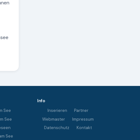
nnen
asee
Info
m See
Inserieren
Partner
im See
Webmaster
Impressum
eseen
Datenschutz
Kontakt
am See