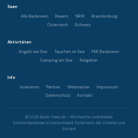
Seen
Alle Badeseen
Bayern
NRW
Brandenburg
Österreich
Schweiz
Aktivitäten
Angeln am See
Tauchen im See
FKK Badeseen
Camping am See
Ratgeber
Info
Inserieren
Partner
Webmaster
Impressum
Datenschutz
Kontakt
© 2026 Bade-Seen.de – Alle Rechte vorbehalten
Schöne Badeseen in Deutschland, Österreich, der Schweiz und
Europa