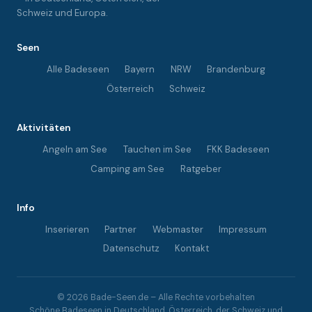
Schweiz und Europa.
Seen
Alle Badeseen
Bayern
NRW
Brandenburg
Österreich
Schweiz
Aktivitäten
Angeln am See
Tauchen im See
FKK Badeseen
Camping am See
Ratgeber
Info
Inserieren
Partner
Webmaster
Impressum
Datenschutz
Kontakt
© 2026 Bade-Seen.de – Alle Rechte vorbehalten
Schöne Badeseen in Deutschland, Österreich, der Schweiz und