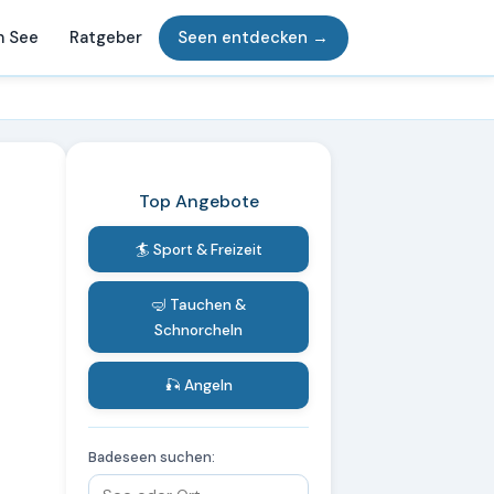
m See
Ratgeber
Seen entdecken →
Top Angebote
🏄 Sport & Freizeit
🤿 Tauchen &
Schnorcheln
🎣 Angeln
Badeseen suchen: