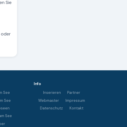
en Sie
 oder
Info
m See
Inserieren
Partner
im See
Webmaster
Impressum
eseen
Datenschutz
Kontakt
am See
ber