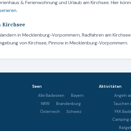
Ferienhaus & Ferienwohnung und Urlaub am Kirchsee. Hier könn
serieren
.
m Kirchsee
, Wandern in Mecklenburg-Vorpommern, Radfahren am Kirchsee
 Umgebung von Kirchsee, Pinnow in Mecklenburg-Vorpommern.
Seen
Aktivitäten
Alle Badeseen
Bayern
Angeln a
NRW
Brandenburg
Tauchen 
Österreich
Schweiz
FKK Bad
Camping 
Ratge