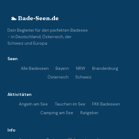
🏊 Bade-Seen.de
Dein Begleiter für den perfekten Badesee
– in Deutschland, Österreich, der
Schweiz und Europa.
Seen
Alle Badeseen
Bayern
NRW
Brandenburg
Österreich
Schweiz
Aktivitäten
Angeln am See
Tauchen im See
FKK Badeseen
Camping am See
Ratgeber
Info