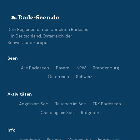
🏊 Bade-Seen.de
Dein Begleiter für den perfekten Badesee
– in Deutschland, Österreich, der
Schweiz und Europa.
Seen
Alle Badeseen
Bayern
NRW
Brandenburg
Österreich
Schweiz
Aktivitäten
Angeln am See
Tauchen im See
FKK Badeseen
Camping am See
Ratgeber
Info
Inserieren
Partner
Webmaster
Impressum