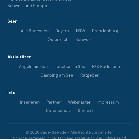
Schweiz und Europa.
Seen
Alle Badeseen
Bayern
NRW
Brandenburg
Österreich
Schweiz
Aktivitäten
Angeln am See
Tauchen im See
FKK Badeseen
Camping am See
Ratgeber
Info
Inserieren
Partner
Webmaster
Impressum
Datenschutz
Kontakt
© 2026 Bade-Seen.de – Alle Rechte vorbehalten
Schöne Badeseen in Deutschland, Österreich, der Schweiz und