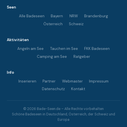
Seen
Alle Badeseen
Bayern
NRW
Brandenburg
Österreich
Schweiz
Aktivitäten
Angeln am See
Tauchen im See
FKK Badeseen
Camping am See
Ratgeber
Info
Inserieren
Partner
Webmaster
Impressum
Datenschutz
Kontakt
© 2026 Bade-Seen.de – Alle Rechte vorbehalten
Schöne Badeseen in Deutschland, Österreich, der Schweiz und
Europa