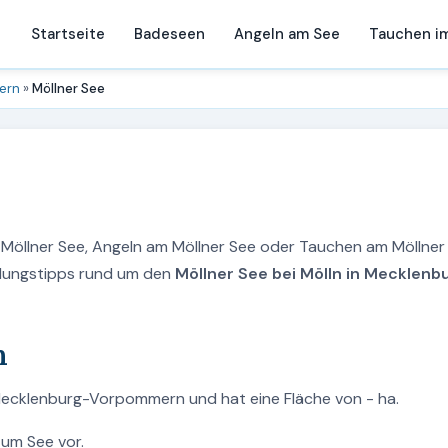
Startseite
Badeseen
Angeln am See
Tauchen i
ern
»
Möllner See
m Möllner See, Angeln am Möllner See oder Tauchen am Möllner
holungstipps rund um den
Möllner See bei Mölln in Mecklenb
n
n Mecklenburg-Vorpommern und hat eine Fläche von - ha.
zum See vor.