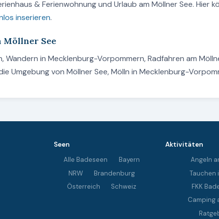
Ferienhaus & Ferienwohnung und Urlaub am Möllner See. Hier 
nlos inserieren
.
m Möllner See
den, Wandern in Mecklenburg-Vorpommern, Radfahren am Mölln
s die Umgebung von Möllner See, Mölln in Mecklenburg-Vorpom
Seen
Aktivitäten
Alle Badeseen
Bayern
Angeln a
NRW
Brandenburg
Tauchen 
Österreich
Schweiz
FKK Bad
Camping 
Ratge