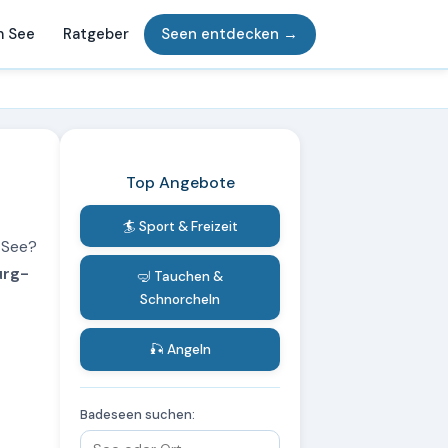
m See
Ratgeber
Seen entdecken →
Top Angebote
🏄 Sport & Freizeit
 See?
urg-
🤿 Tauchen &
Schnorcheln
🎣 Angeln
Badeseen suchen: