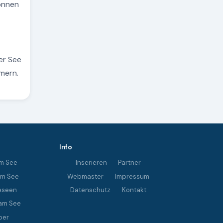
können
er See
mern.
Info
m See
Inserieren
Partner
im See
Webmaster
Impressum
eseen
Datenschutz
Kontakt
am See
ber