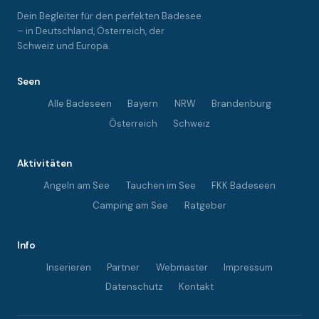
Dein Begleiter für den perfekten Badesee
– in Deutschland, Österreich, der
Schweiz und Europa.
Seen
Alle Badeseen
Bayern
NRW
Brandenburg
Österreich
Schweiz
Aktivitäten
Angeln am See
Tauchen im See
FKK Badeseen
Camping am See
Ratgeber
Info
Inserieren
Partner
Webmaster
Impressum
Datenschutz
Kontakt