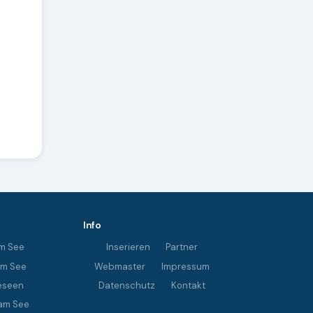
Info
m See
Inserieren
Partner
im See
Webmaster
Impressum
eseen
Datenschutz
Kontakt
am See