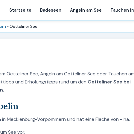
Startseite
Badeseen
Angeln am See
Tauchen i
ern
»
Oetteliner See
 am Oetteliner See, Angeln am Oetteliner See oder Tauchen a
zeittipps und Erholungstipps rund um den
Oetteliner See bei
n.
pelin
lin in Mecklenburg-Vorpommern und hat eine Fläche von - ha.
zum See vor.