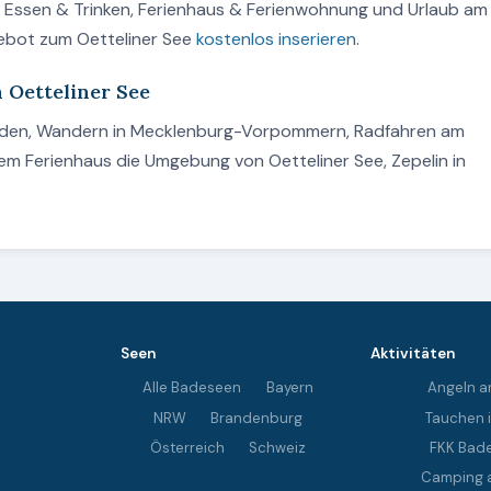
n, Essen & Trinken, Ferienhaus & Ferienwohnung und Urlaub am
gebot zum Oetteliner See
kostenlos inserieren
.
 Oetteliner See
 Baden, Wandern in Mecklenburg-Vorpommern, Radfahren am
nem Ferienhaus die Umgebung von Oetteliner See, Zepelin in
Seen
Aktivitäten
Alle Badeseen
Bayern
Angeln a
NRW
Brandenburg
Tauchen 
Österreich
Schweiz
FKK Bad
Camping 