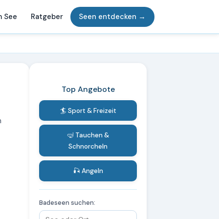
m See
Ratgeber
Seen entdecken →
Top Angebote
🏄 Sport & Freizeit
m
🤿 Tauchen &
Schnorcheln
🎣 Angeln
Badeseen suchen: