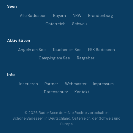
Seen
Alle Badeseen
Bayern
NRW
Brandenburg
Österreich
Schweiz
Aktivitäten
Angeln am See
Tauchen im See
FKK Badeseen
Camping am See
Ratgeber
Info
Inserieren
Partner
Webmaster
Impressum
Datenschutz
Kontakt
© 2026 Bade-Seen.de – Alle Rechte vorbehalten
Schöne Badeseen in Deutschland, Österreich, der Schweiz und
Europa