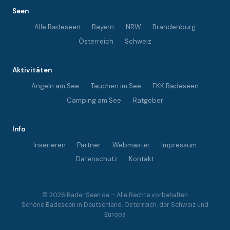
Seen
Alle Badeseen
Bayern
NRW
Brandenburg
Österreich
Schweiz
Aktivitäten
Angeln am See
Tauchen im See
FKK Badeseen
Camping am See
Ratgeber
Info
Inserieren
Partner
Webmaster
Impressum
Datenschutz
Kontakt
© 2026 Bade-Seen.de – Alle Rechte vorbehalten
Schöne Badeseen in Deutschland, Österreich, der Schweiz und
Europa