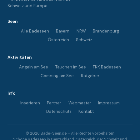
Schweiz und Europa.
Seen
Alle Badeseen
Bayern
NRW
Brandenburg
Österreich
Schweiz
Aktivitäten
Angeln am See
Tauchen im See
FKK Badeseen
Camping am See
Ratgeber
Info
Inserieren
Partner
Webmaster
Impressum
Datenschutz
Kontakt
© 2026 Bade-Seen.de – Alle Rechte vorbehalten
Schöne Badeseen in Deutschland, Österreich, der Schweiz und