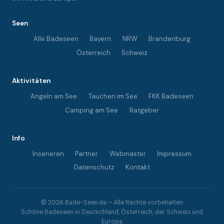
Seen
Alle Badeseen
Bayern
NRW
Brandenburg
Österreich
Schweiz
Aktivitäten
Angeln am See
Tauchen im See
FKK Badeseen
Camping am See
Ratgeber
Info
Inserieren
Partner
Webmaster
Impressum
Datenschutz
Kontakt
© 2026 Bade-Seen.de – Alle Rechte vorbehalten
Schöne Badeseen in Deutschland, Österreich, der Schweiz und
Europa