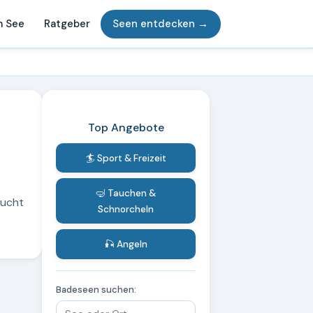
m See
Ratgeber
Seen entdecken →
Top Angebote
🏄 Sport & Freizeit
🤿 Tauchen &
sucht
Schnorcheln
🎣 Angeln
Badeseen suchen: