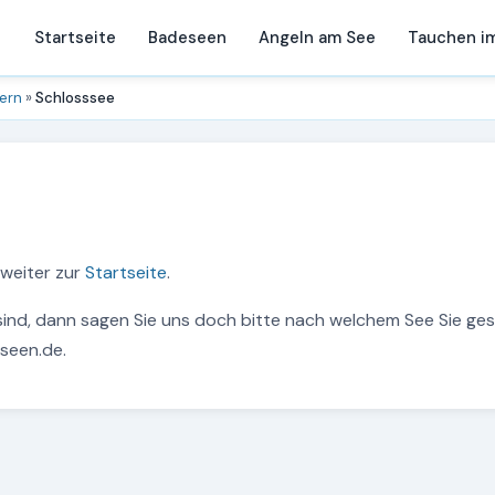
Startseite
Badeseen
Angeln am See
Tauchen i
ern
»
Schlosssee
s weiter zur
Startseite
.
sind, dann sagen Sie uns doch bitte nach welchem See Sie ge
seen.de.