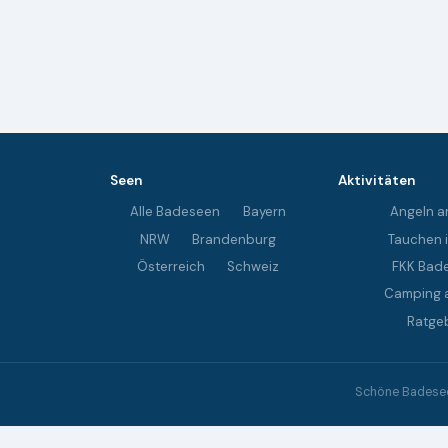
Seen
Aktivitäten
Alle Badeseen
Bayern
Angeln a
NRW
Brandenburg
Tauchen 
Österreich
Schweiz
FKK Bad
Camping 
Ratge
Schöne Badeseen