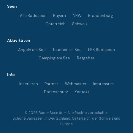
Seen
Alle Badeseen
Bayern
NRW
Brandenburg
Österreich
Schweiz
Aktivitäten
Angeln am See
Tauchen im See
FKK Badeseen
Camping am See
Ratgeber
Info
Inserieren
Partner
Webmaster
Impressum
Datenschutz
Kontakt
© 2026 Bade-Seen.de – Alle Rechte vorbehalten
Schöne Badeseen in Deutschland, Österreich, der Schweiz und
Europa