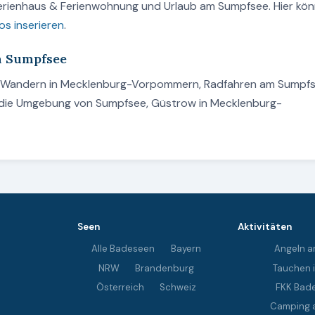
Ferienhaus & Ferienwohnung und Urlaub am Sumpfsee. Hier kö
os inserieren
.
am Sumpfsee
n, Wandern in Mecklenburg-Vorpommern, Radfahren am Sumpf
s die Umgebung von Sumpfsee, Güstrow in Mecklenburg-
Seen
Aktivitäten
Alle Badeseen
Bayern
Angeln a
NRW
Brandenburg
Tauchen 
Österreich
Schweiz
FKK Bad
Camping 