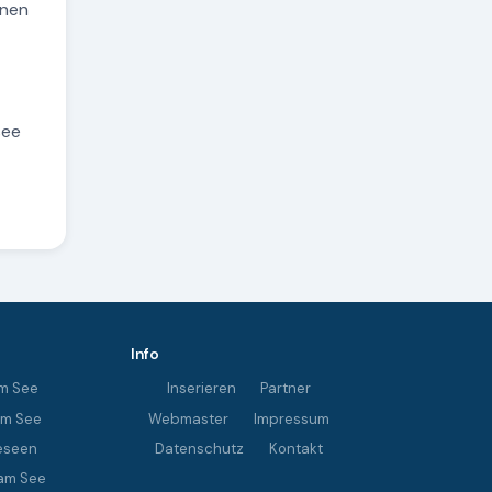
nnen
see
Info
m See
Inserieren
Partner
im See
Webmaster
Impressum
eseen
Datenschutz
Kontakt
am See