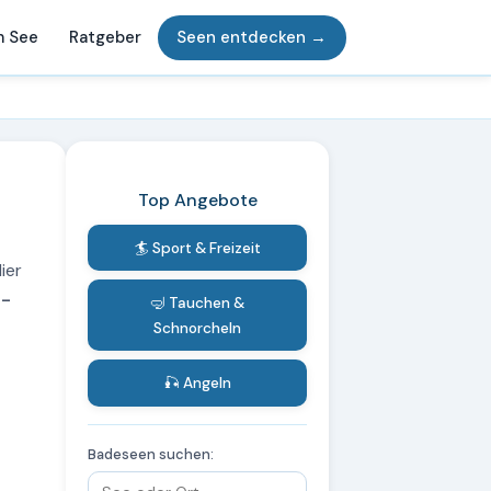
m See
Ratgeber
Seen entdecken →
Top Angebote
🏄 Sport & Freizeit
ier
g-
🤿 Tauchen &
Schnorcheln
🎣 Angeln
Badeseen suchen: