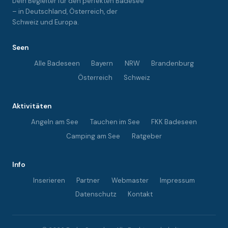
Dein Begleiter für den perfekten Badesee
– in Deutschland, Österreich, der
Schweiz und Europa.
Seen
Alle Badeseen
Bayern
NRW
Brandenburg
Österreich
Schweiz
Aktivitäten
Angeln am See
Tauchen im See
FKK Badeseen
Camping am See
Ratgeber
Info
Inserieren
Partner
Webmaster
Impressum
Datenschutz
Kontakt