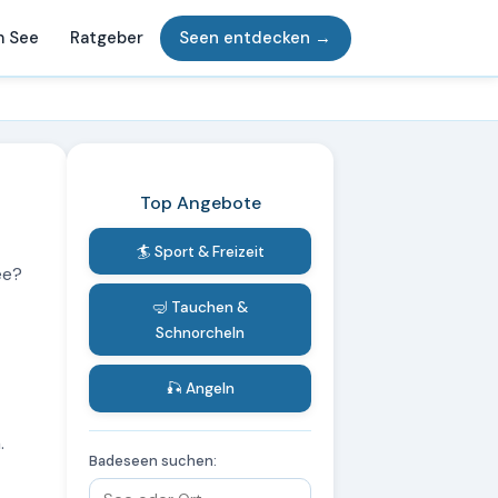
m See
Ratgeber
Seen entdecken →
Top Angebote
🏄 Sport & Freizeit
ee?
🤿 Tauchen &
Schnorcheln
🎣 Angeln
.
Badeseen suchen: