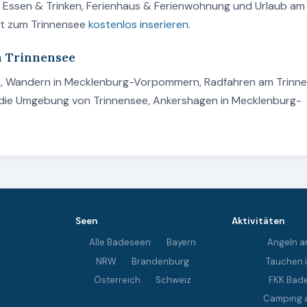
n, Essen & Trinken, Ferienhaus & Ferienwohnung und Urlaub am
ot zum Trinnensee
kostenlos inserieren
.
m Trinnensee
en, Wandern in Mecklenburg-Vorpommern, Radfahren am Trinn
s die Umgebung von Trinnensee, Ankershagen in Mecklenburg-
Seen
Aktivitäten
Alle Badeseen
Bayern
Angeln a
NRW
Brandenburg
Tauchen 
Österreich
Schweiz
FKK Bad
Camping 