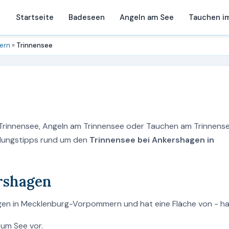
Startseite
Badeseen
Angeln am See
Tauchen i
ern
»
Trinnensee
 Trinnensee, Angeln am Trinnensee oder Tauchen am Trinnens
holungstipps rund um den
Trinnensee bei Ankershagen in
rshagen
gen in Mecklenburg-Vorpommern und hat eine Fläche von - ha
zum See vor.