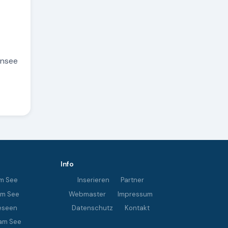
ensee
Info
m See
Inserieren
Partner
im See
Webmaster
Impressum
eseen
Datenschutz
Kontakt
am See