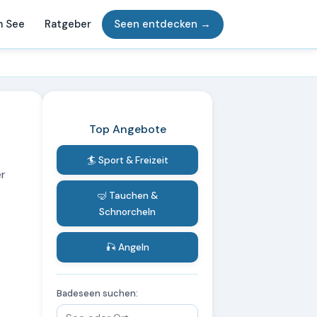
m See
Ratgeber
Seen entdecken →
Top Angebote
🏄 Sport & Freizeit
er
🤿 Tauchen &
Schnorcheln
🎣 Angeln
Badeseen suchen: