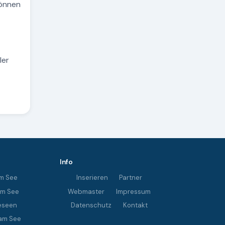
können
ler
Info
m See
Inserieren
Partner
im See
Webmaster
Impressum
eseen
Datenschutz
Kontakt
am See