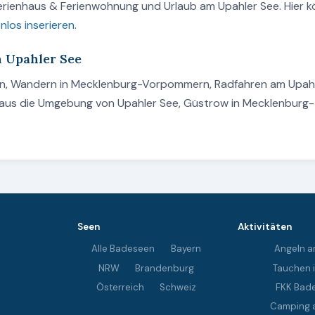
Ferienhaus & Ferienwohnung und Urlaub am Upahler See. Hier 
nlos inserieren
.
m Upahler See
den, Wandern in Mecklenburg-Vorpommern, Radfahren am Upah
nhaus die Umgebung von Upahler See, Güstrow in Mecklenburg-
Seen
Aktivitäten
Alle Badeseen
Bayern
Angeln a
NRW
Brandenburg
Tauchen 
Österreich
Schweiz
FKK Bad
Camping 