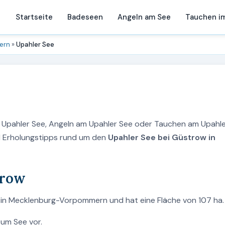
Startseite
Badeseen
Angeln am See
Tauchen i
ern
»
Upahler See
m Upahler See, Angeln am Upahler See oder Tauchen am Upahl
nd Erholungstipps rund um den
Upahler See bei Güstrow in
trow
w in Mecklenburg-Vorpommern und hat eine Fläche von 107 ha.
zum See vor.