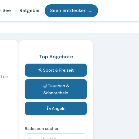
m See
Ratgeber
Seen entdecken →
Top Angebote
🏄 Sport & Freizeit
lten
🤿 Tauchen &
Schnorcheln
🎣 Angeln
Badeseen suchen: